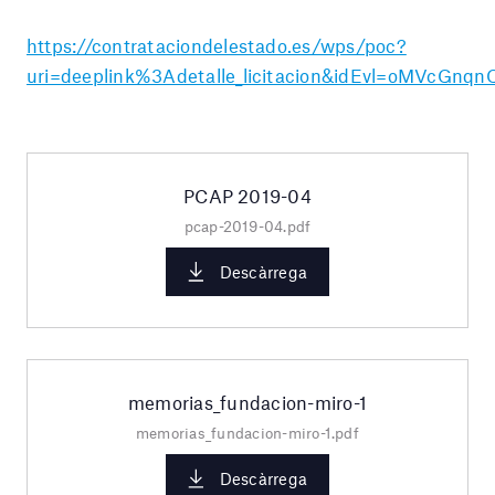
https://contrataciondelestado.es/wps/poc?
uri=deeplink%3Adetalle_licitacion&idEvl=oMVcG
PCAP 2019-04
pcap-2019-04.pdf
Descàrrega
memorias_fundacion-miro-1
memorias_fundacion-miro-1.pdf
Descàrrega