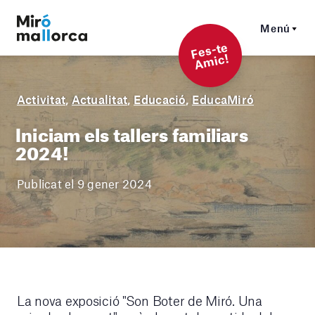
Menú
F
es-t
e
A
mi
c!
Activitat
,
Actualitat
,
Educació
,
EducaMiró
Iniciam els tallers familiars
2024!
Publicat el 9 gener 2024
La nova exposició "Son Boter de Miró. Una