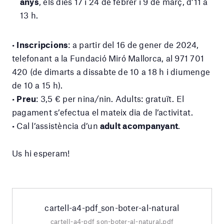
anys
, els dies 17 i 24 de febrer i 9 de març, d’11 a
13 h.
•
Inscripcions
: a partir del 16 de gener de 2024,
telefonant a la Fundació Miró Mallorca, al 971 701
420 (de dimarts a dissabte de 10 a 18 h i diumenge
de 10 a 15 h).
•
Preu
: 3,5 € per nina/nin. Adults: gratuït. El
pagament s’efectua el mateix dia de l’activitat.
• Cal l’assistència d’un
adult acompanyant
.
Us hi esperam!
cartell-a4-pdf_son-boter-al-natural
cartell-a4-pdf_son-boter-al-natural.pdf