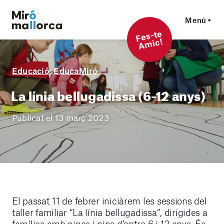
Menú
F
es-t
e
A
mi
c!
Educació
,
EducaMiró
La línia bellugadissa (6-12 anys)
Publicat el 13 març 2023
El passat 11 de febrer iniciàrem les sessions del
taller familiar “La línia bellugadissa”, dirigides a
famílies amb nines i nins d’entre 6 i 12 anys. És