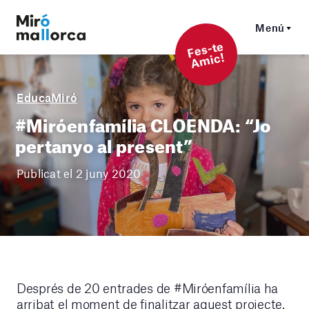
Menú
F
es-t
e
A
mi
c!
EducaMiró
#Miróenfamília CLOENDA: “Jo
pertanyo al present”
Publicat el 2 juny 2020
Després de 20 entrades de #Miróenfamília ha
arribat el moment de finalitzar aquest projecte.