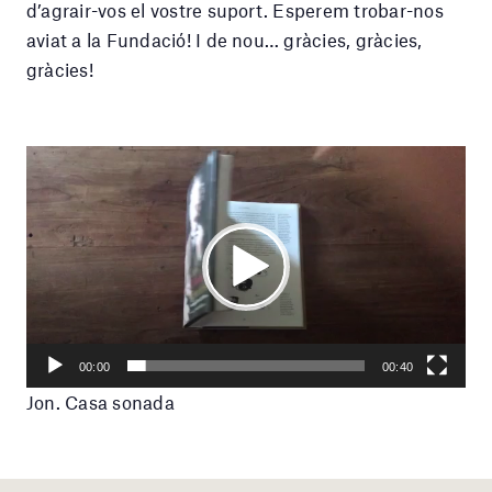
d’agrair-vos el vostre suport. Esperem trobar-nos
aviat a la Fundació! I de nou… gràcies, gràcies,
gràcies!
Reproductor
de
vídeo
Play
Current
00:40
Seek
time
Play
Toggle
Toggle
00:00
00:40
Mute
Fullscr
Jon. Casa sonada