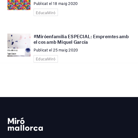
Publicat el 18 maig 2020
EducaMiró
#Miróenfamília ESPECIAL: Empremtes amb
el cos amb Miquel García
Publicat el 25 maig 2020
EducaMiró