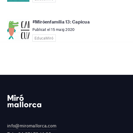
#Miróenfamília 13: Capicua
Publicat el 15 maig 2020
EducaMiró
info@miromallorca.com