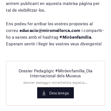
anirem publicant en aquesta mateixa pàgina per
tal de visibilitzar-los.
Ens podeu fer arribar les vostres propostes al
correu
educacio@miromallorca.com
i compartir-
ho a xarxes amb el hashtag
#Miróenfamília
.
Esperam sentir i llegir les vostres veus divergents!
Dossier Pedagògic #Miróenfamília_Dia
Internacional dels Museus
dossier-pedaggic-mirenfamlia-especial_dia-internacional-dels-museus.pdf
Descàrrega