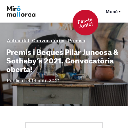
Menú
F
es-t
e
A
mi
c!
Actualitat
,
Convocatòries
,
Premsa
Premis i Beques Pilar Juncosa &
Sotheby’s 2021. Convocatòria
oberta!
Publicat el 19 abril 2021