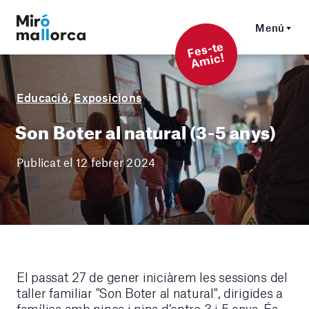
Menú
F
es-t
e
A
mi
c!
Educació
,
Exposicions
Son Boter al natural (3-5 anys)
Publicat el 12 febrer 2024
El passat 27 de gener iniciàrem les sessions del
taller familiar "Son Boter al natural", dirigides a
famílies amb nines i nins d’entre 3 i 5 anys. És