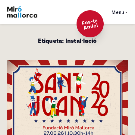
Menú
F
es-t
e
A
mi
c!
Etiqueta:
Instal·lació