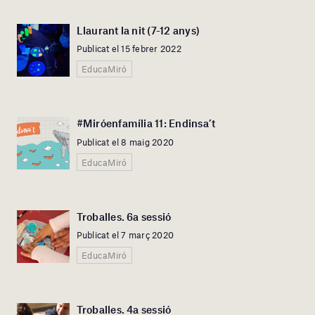
Llaurant la nit (7-12 anys)
Publicat el 15 febrer 2022
EducaMiró
#Miróenfamília 11: Endinsa’t
Publicat el 8 maig 2020
EducaMiró
Troballes. 6a sessió
Publicat el 7 març 2020
EducaMiró
Troballes. 4a sessió