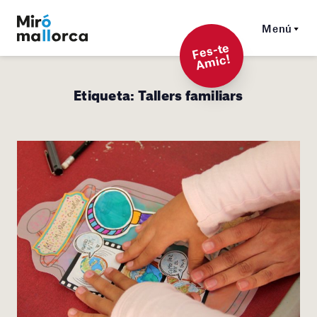
Menú
F
es-t
e
A
mi
c!
Etiqueta:
Tallers familiars