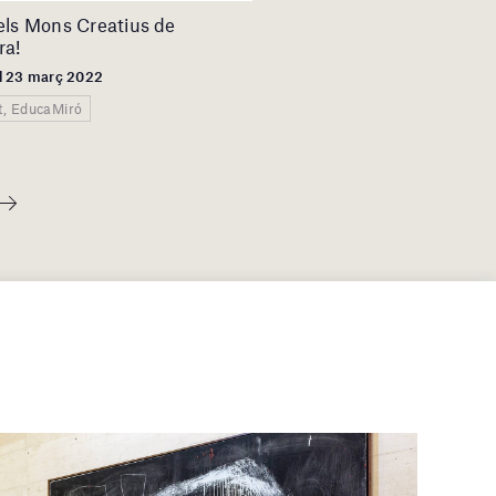
els Mons Creatius de
ra!
el 23 març 2022
at, EducaMiró