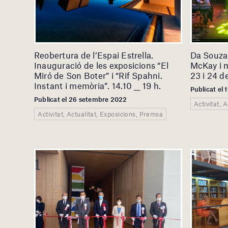
Reobertura de l’Espai Estrella.
Da Souza
Inauguració de les exposicions “El
McKay i m
Miró de Son Boter” i “Rif Spahni.
23 i 24 d
Instant i memòria”. 14.10 __ 19 h.
Publicat el
Publicat el 26 setembre 2022
Activitat, 
Activitat, Actualitat, Exposicions, Premsa