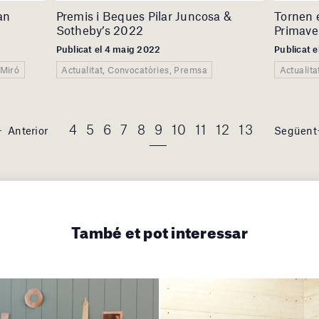
an
Premis i Beques Pilar Juncosa &
Tornen 
Sotheby’s 2022
Primave
Publicat el 4 maig 2022
Publicat 
aMiró
Actualitat, Convocatòries, Premsa
Actualit
4
5
6
7
8
9
10
11
12
13
Anterior
Següent
També et pot interessar