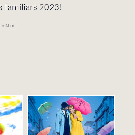
rs familiars 2023!
ducaMiró