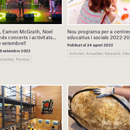
, Eamon McGrath, Noel
Nou programa per a centre
és concerts i activitats…
educatius i socials 2022-2
e setembre!!
Publicat el 24 agost 2022
 19 setembre 2022
Activitat, Actualitat, Educació, Ed
Actualitat, Premsa