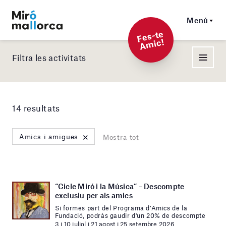
Menú
F
es-t
e
A
mi
c!
Filtra les activitats
14 resultats
×
Amics i amigues
Mostra tot
“Cicle Miró i la Música” – Descompte
exclusiu per als amics
Si formes part del Programa d’Amics de la
Fundació, podràs gaudir d'un 20% de descompte
3 i 10 juliol i 21 agost i 25 setembre 2026