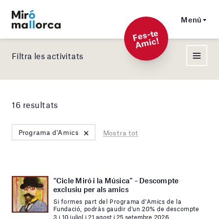
Menú
F
es-t
e
A
mi
c!
Filtra les activitats
16 resultats
×
Programa d'Amics
Mostra tot
“Cicle Miró i la Música” – Descompte
exclusiu per als amics
Si formes part del Programa d’Amics de la
Fundació, podràs gaudir d'un 20% de descompte
3 i 10 juliol i 21 agost i 25 setembre 2026