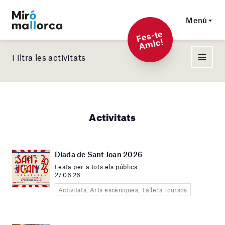
Menú
F
es-t
e
A
mi
c!
Filtra les activitats
Activitats
Diada de Sant Joan 2026
Festa per a tots els públics
27.06.26
Activitats, Arts escèniques, Tallers i cursos