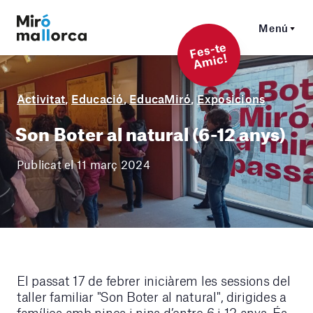
Menú
F
es-t
e
A
mi
c!
Activitat
,
Educació
,
EducaMiró
,
Exposicions
Son Boter al natural (6-12 anys)
Publicat el 11 març 2024
El passat 17 de febrer iniciàrem les sessions del
taller familiar "Son Boter al natural", dirigides a
famílies amb nines i nins d’entre 6 i 12 anys. És