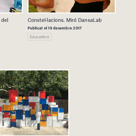
 del
Constel·lacions. Miró DansaLab
Publicat el 19 desembre 2017
EducaMiró