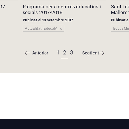
017
Programa per a centres educatius i
Sant Jo
socials 2017-2018
Mallorc
Publicat el 18 setembre 2017
Publicat e
Actualitat, EducaMiró
EducaMi
1
2
3
Anterior
Següent