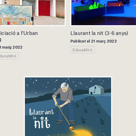
niciació a l’Urban
Llaurant la nit (3-6 anys)
g
Publicat el 21 març 2022
11 maig 2022
EducaMiró
EducaMiró