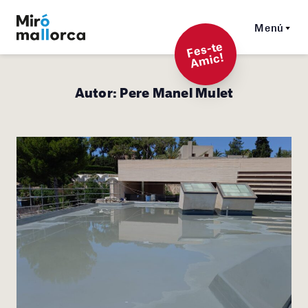
Menú
F
es-t
e
A
mi
c!
Autor:
Pere Manel Mulet