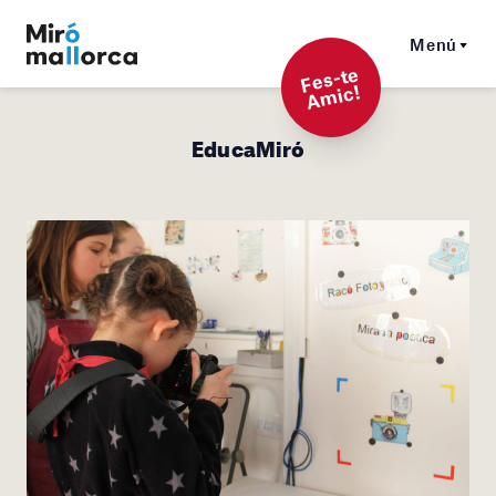
Menú
F
es-t
e
A
mi
c!
EducaMiró