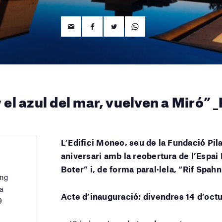
 y el azul del mar, vuelven a Miró”
L’Edifici Moneo, seu de la Fundació Pila
aniversari amb la reobertura de l’Espai 
Boter” i, de forma paral·lela, “Rif Spahn
ing
a
Acte d’inauguració; divendres 14 d’oct
9