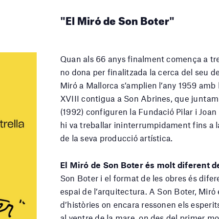
"El Miró de Son Boter"
Quan als 66 anys finalment comença a treb
no dona per finalitzada la cerca del seu def
Miró a Mallorca s’amplien l’any 1959 amb l
XVIII contigua a Son Abrines, que juntamen
(1992) configuren la Fundació Pilar i Joan 
hi va treballar ininterrumpidament fins a l
de la seva producció artística.
El Miró de Son Boter és molt diferent de
Son Boter i el format de les obres és dife
espai de l’arquitectura. A Son Boter, Mir
d’històries on encara ressonen els esperits
al ventre de la mare, on des del primer mo