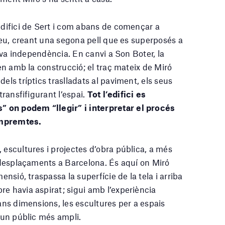
’edifici de Sert i com abans de començar a
o seu, creant una segona pell que es superposés a
 seva independència. En canvi a Son Boter, la
nen amb la construcció; el traç mateix de Miró
els tríptics traslladats al paviment, els seus
transfifigurant l’espai.
Tot l’edifici es
 on podem “llegir” i interpretar el procés
empremtes.
 escultures i projectes d’obra pública, a més
n desplaçaments a Barcelona. És aquí on Miró
ensió, traspassa la superfície de la tela i arriba
re havia aspirat; sigui amb l’experiència
rans dimensions, les escultures per a espais
d’un públic més ampli.