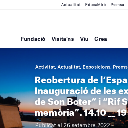
Actualitat
EducaMiró
Premsa
Fundació
Visita’ns
Viu
Crea
Activitat
,
Actualitat
,
Exposicions
,
Prems
Reobertura de l’Espai
Inauguració de les e
de Son Boter” i “Rif S
memòria”. 14.10 __ 19
Publicat el 26 setembre 2022