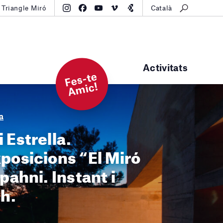
Triangle Miró
Català
Activitats
F
e
s-t
e
A
mi
c!
a
 Estrella.
xposicions “El Miró
pahni. Instant i
 h.