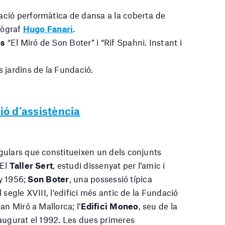
ació performàtica de dansa a la coberta de
reògraf
Hugo Fanari
.
ns
“El Miró de Son Boter” i “Rif Spahni. Instant i
s jardins de la Fundació.
ó d’assistència
gulars que constitueixen un dels conjunts
 El
Taller Sert
, estudi dissenyat per l’amic i
ny 1956;
Son Boter
, una possessió típica
segle XVIII, l’edifici més antic de la Fundació
an Miró a Mallorca; l’
Edifici Moneo
, seu de la
augurat el 1992. Les dues primeres