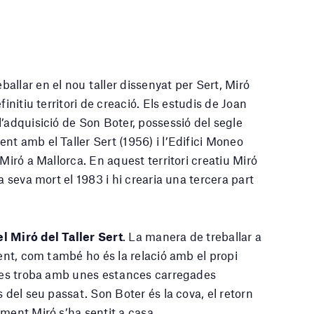
allar en el nou taller dissenyat per Sert, Miró
initiu territori de creació. Els estudis de Joan
’adquisició de Son Boter, possessió del segle
t amb el Taller Sert (1956) i l’Edifici Moneo
Miró a Mallorca. En aquest territori creatiu Miró
a seva mort el 1983 i hi crearia una tercera part
l Miró del Taller Sert
. La manera de treballar a
rent, com també ho és la relació amb el propi
ó es troba amb unes estances carregades
 del seu passat. Son Boter és la cova, el retorn
ment Miró s’ha sentit a casa.