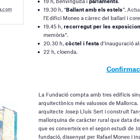
19 h, benvinguda i
parlaments
.
a.com
19.30 h, “
Ballant amb els estels
”. Actu
l’Edifici Moneo a càrrec del ballarí i co
19.45 h,
recorregut per les exposicio
memòria”.
20.30 h,
còctel i festa
d’inauguració al
22 h, cloenda.
Confirmaci
La Fundació compta amb tres edificis sin
arquitectònics més valuosos de Mallorca.
arquitecte Josep Lluís Sert i construït l’a
mallorquina de caràcter rural que data del 
que es converteix en el segon estudi de Jo
fundació, dissenyat per Rafael Moneo i in