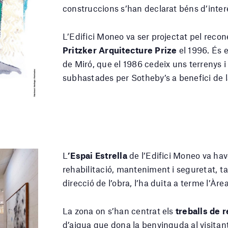
construccions s’han declarat béns d’interè
L’Edifici Moneo va ser projectat pel reco
Pritzker Arquitecture Prize
el 1996. És e
de Miró, que el 1986 cedeix uns terrenys i
subhastades per Sotheby’s a benefici de la
L
’Espai Estrella
de l’Edifici Moneo va hav
rehabilitació, manteniment i seguretat, tal
direcció de l’obra, l’ha duita a terme l’À
La zona on s’han centrat els
treballs de r
d’aigua que dona la benvinguda al visitan