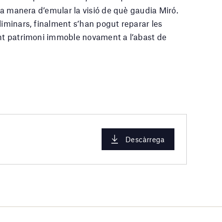
una manera d’emular la visió de què gaudia Miró.
liminars, finalment s’han pogut reparar les
ant patrimoni immoble novament a l’abast de
Descàrrega