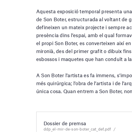
Aquesta exposició temporal presenta una vi
de Son Boter, estructurada al voltant de 
defineixen un mateix projecte i sempre a
presència dins l’espai, amb el qual formav
el propi Son Boter, es converteixen així en
mironià, des del primer grafit o dibuix fin
esbossos i maquetes que han conduït a la
A Son Boter l’artista es fa immens, s’imposa
més quirúrgica; l’obra de l’artista i de l
única cosa. Quan entrem a Son Boter, nom
Dossier de premsa
ddp_el-mir-de-son-boter_cat_def.pdf