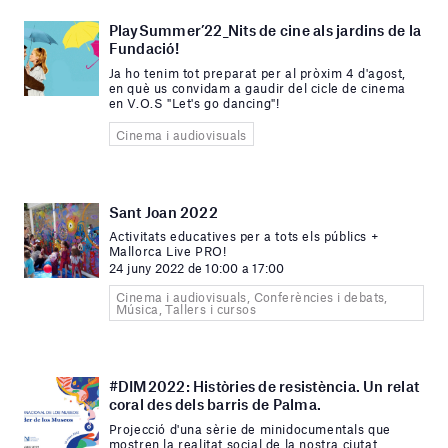
PlaySummer’22_Nits de cine als jardins de la
Fundació!
Ja ho tenim tot preparat per al pròxim 4 d'agost,
en què us convidam a gaudir del cicle de cinema
en V.O.S "Let's go dancing"!
Cinema i audiovisuals
Sant Joan 2022
Activitats educatives per a tots els públics +
Mallorca Live PRO!
24 juny 2022 de 10:00 a 17:00
Cinema i audiovisuals, Conferències i debats,
Música, Tallers i cursos
#DIM2022: Històries de resistència. Un relat
coral des dels barris de Palma.
Projecció d'una sèrie de minidocumentals que
mostren la realitat social de la nostra ciutat