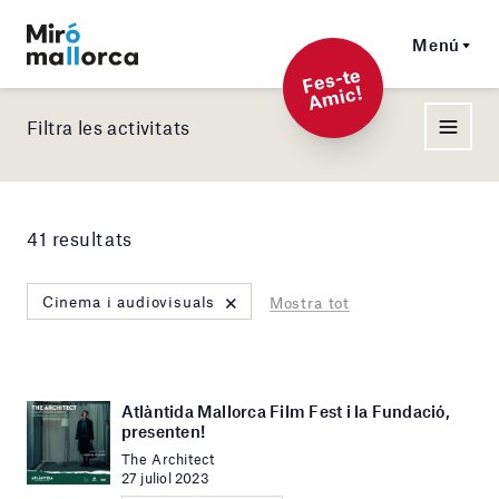
Menú
F
es-t
e
A
mi
c!
Filtra les activitats
41 resultats
×
Cinema i audiovisuals
Mostra tot
Atlàntida Mallorca Film Fest i la Fundació,
presenten!
The Architect
27 juliol 2023