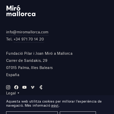
info@miromallorca.com
Tel.
+34 971 70 14 20
Fundació Pilar i Joan Miró a Mallorca
Carrer de Saridakis, 29
07015 Palma, Illes Balears
España
Legal
Aquesta web utilitza cookies per millorar l’experiència de
navegació. Més informació
aquí
.
Site by DOMO—A