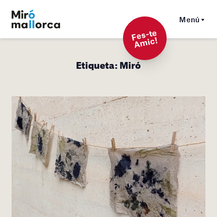
Menú
F
es-t
e
A
mi
c!
Etiqueta:
Miró