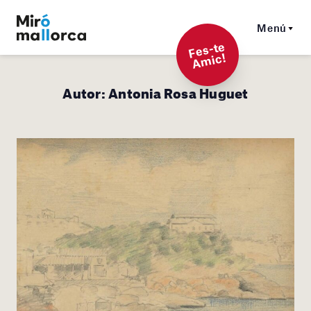
Menú
F
es-t
e
A
mi
c!
Autor:
Antonia Rosa Huguet