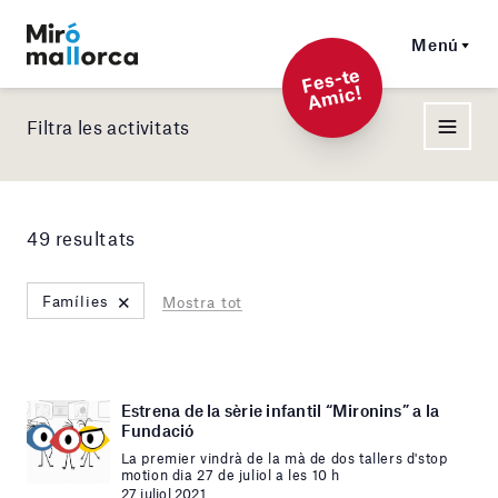
Menú
F
es-t
e
A
mi
c!
Filtra les activitats
49 resultats
×
Famílies
Mostra tot
Estrena de la sèrie infantil “Mironins” a la
Fundació
La premier vindrà de la mà de dos tallers d'stop
motion dia 27 de juliol a les 10 h
27 juliol 2021