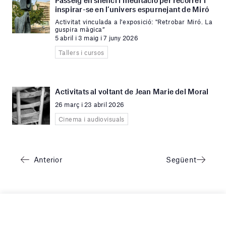
Passeig en silenci i meditació per recórrer i
inspirar-se en l’univers espurnejant de Miró
Activitat vinculada a l'exposició: "Retrobar Miró. La
guspira màgica”
5 abril i 3 maig i 7 juny 2026
Tallers i cursos
Activitats al voltant de Jean Marie del Moral
26 març i 23 abril 2026
Cinema i audiovisuals
Anterior
Següent