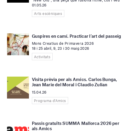
“New Old”, una peça que fusiona ritme, cos i veu
01.05.26
Arts escèniques
Guspires en camí. Practicar l’art del passeig
Mons Creatius de Primavera 2026
18 i 25 abril, 9, 23 i 30 maig 2026
Activitats
Visita prèvia per als Amics. Carlos Bunga,
Jean Marie del Moral i Claudio Zulian
15.04.26
Programa d'Amics
Passis gratuïts SUMMA Mallorca 2026 per
als Amics