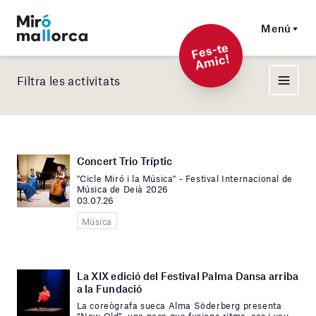
Menú
F
es-t
e
A
mi
c!
Filtra les activitats
Concert Trio Tríptic
"Cicle Miró i la Música" - Festival Internacional de
Música de Deià 2026
03.07.26
Música
La XIX edició del Festival Palma Dansa arriba
a la Fundació
La coreògrafa sueca Alma Söderberg presenta