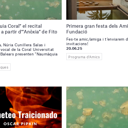
a Coral” el recital
Primera gran festa dels Ami
a partir d'”Anòxia” de Fito
Fundació
Fes-te amic/amiga i t’enviarem 
invitacions!
, Núria Cunillera Salas i
20.06.25
vocal de la Coral Universitat
s Balears presenten "Naumàquia
Programa d'Amics
iques