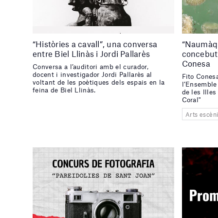
“Històries a cavall”, una conversa
“Naumàqui
entre Biel Llinàs i Jordi Pallarès
concebut 
Conesa
Conversa a l’auditori amb el curador,
docent i investigador Jordi Pallarès al
Fito Conesa
voltant de les poètiques dels espais en la
l’Ensemble 
feina de Biel Llinàs.
de les Ille
Coral"
Arts escèn