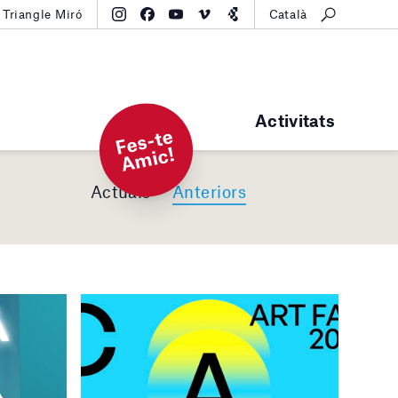
Triangle Miró
Català
Activitats
F
e
s-t
e
A
mi
c!
Actuals
Anteriors