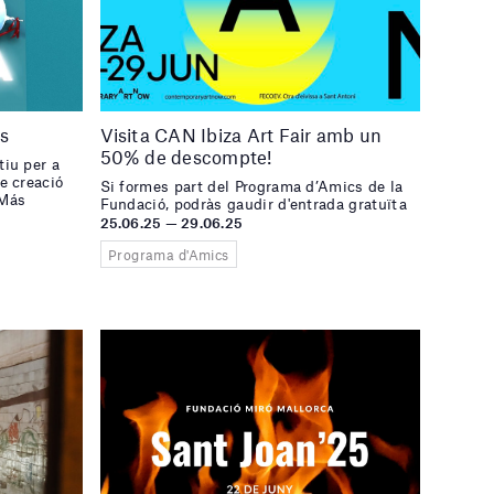
ns
Visita CAN Ibiza Art Fair amb un
50% de descompte!
tiu per a
de creació
Si formes part del Programa d’Amics de la
 Más
Fundació, podràs gaudir d'entrada gratuïta
25.06.25 — 29.06.25
Programa d'Amics