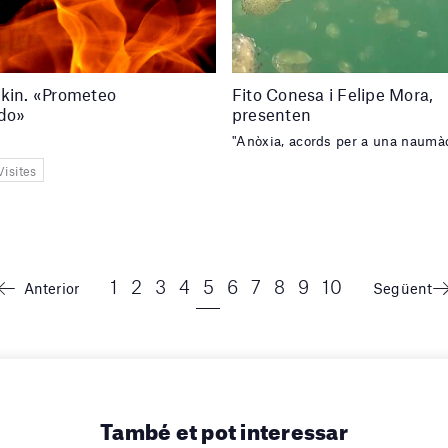
pkin. «Prometeo
Fito Conesa i Felipe Mora,
ado»
presenten
"Anòxia, acords per a una naumà
Visites
1
2
3
4
5
6
7
8
9
10
Anterior
Següent
També et pot interessar