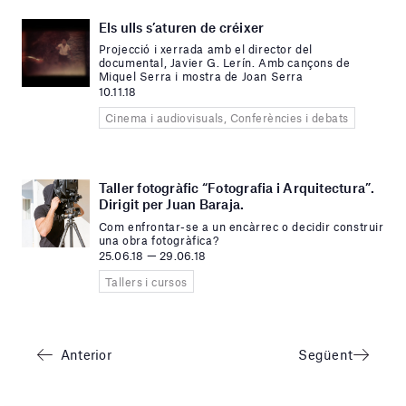
Els ulls s’aturen de créixer
Projecció i xerrada amb el director del
documental, Javier G. Lerín. Amb cançons de
Miquel Serra i mostra de Joan Serra
10.11.18
Cinema i audiovisuals, Conferències i debats
Taller fotogràfic “Fotografia i Arquitectura”.
Dirigit per Juan Baraja.
Com enfrontar-se a un encàrrec o decidir construir
una obra fotogràfica?
25.06.18 — 29.06.18
Tallers i cursos
Anterior
Següent