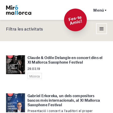
Menú
F
es-t
e
A
mi
c!
Filtra les activitats
Claude & Odile Delangle en concert dins el
XI Mallorca Saxophone Festival
29.03.19
Música
Gabriel Erkoreka, un dels compositors
bascos més internacionals, al XI Mallorca
Saxophone Festival
Presentació i concert a l'auditori el proper