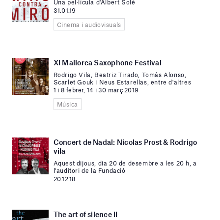
Una pel·lícula d'Albert Solé
31.01.19
Cinema i audiovisuals
XI Mallorca Saxophone Festival
Rodrigo Vila, Beatriz Tirado, Tomás Alonso,
Scarlet Gouk i Neus Estarellas, entre d'altres
1 i 8 febrer, 14 i 30 març 2019
Música
Concert de Nadal: Nicolas Prost & Rodrigo
vila
Aquest dijous, dia 20 de desembre a les 20 h, a
l'auditori de la Fundació
20.12.18
The art of silence II