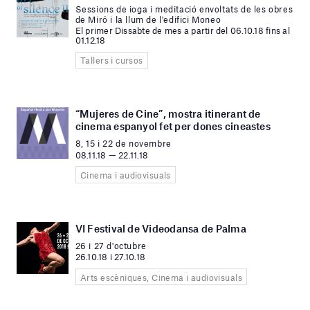
Sessions de ioga i meditació envoltats de les obres
de Miró i la llum de l'edifici Moneo
El primer Dissabte de mes a partir del 06.10.18 fins al
01.12.18
Tallers i cursos
“Mujeres de Cine”, mostra itinerant de
cinema espanyol fet per dones cineastes
8, 15 i 22 de novembre
08.11.18 — 22.11.18
Cinema i audiovisuals
VI Festival de Videodansa de Palma
26 i 27 d'octubre
26.10.18 i 27.10.18
Arts escèniques, Cinema i audiovisuals