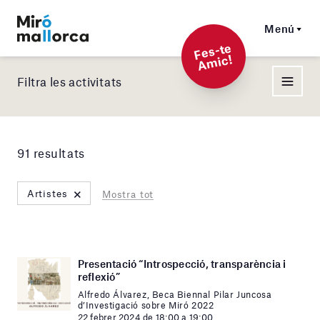
Menú
F
es-t
e
A
mi
c!
Filtra les activitats
91 resultats
×
Artistes
Mostra tot
Presentació “Introspecció, transparència i
reflexió”
Alfredo Álvarez, Beca Biennal Pilar Juncosa
d’Investigació sobre Miró 2022
22 febrer 2024 de 18:00 a 19:00